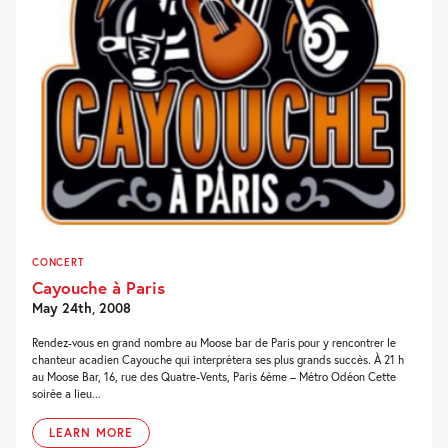
CONCERT
Cayouche à Paris
May 24th, 2008
Rendez-vous en grand nombre au Moose bar de Paris pour y rencontrer le
chanteur acadien Cayouche qui interprétera ses plus grands succès. À 21 h
au Moose Bar, 16, rue des Quatre-Vents, Paris 6ème – Métro Odéon Cette
soirée a lieu...
LEARN MORE