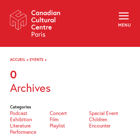
Skip
Navigation
About
Programming
MENU
Off-Site
Explore
Education
Newsletter
Archives
ACCUEIL
>
EVENTS
>
PAGE
Visit
57
0
f
i
y
Archives
FR
EN
Categories
Podcast
Concert
Special Event
Exhibition
Film
Children
Literature
Playlist
Encounter
Performance