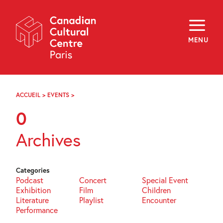
Skip
Navigation
About
Programming
MENU
Off-Site
Explore
Education
Newsletter
Archives
ACCUEIL
>
EVENTS
>
PAGE
Visit
58
0
f
i
y
Archives
FR
EN
Categories
Podcast
Concert
Special Event
Exhibition
Film
Children
Literature
Playlist
Encounter
Performance