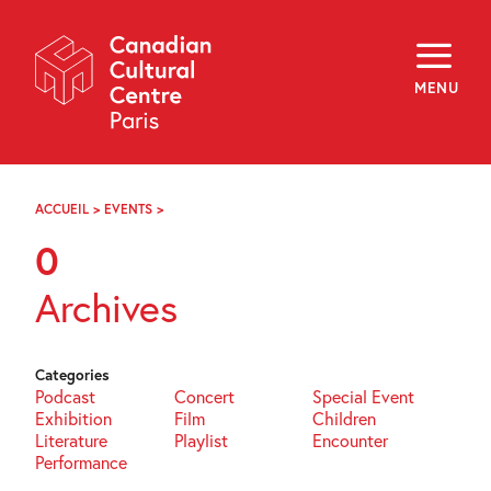
Skip
Navigation
About
Programming
MENU
Off-Site
Explore
Education
Newsletter
Archives
ACCUEIL
>
EVENTS
>
PAGE
Visit
58
0
f
i
y
Archives
FR
EN
Categories
Podcast
Concert
Special Event
Exhibition
Film
Children
Literature
Playlist
Encounter
Performance