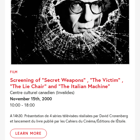
FILM
Screening of “Secret Weapons” , “The Victim” ,
“The Lie Chair” and “The Italian Machine”
Centre culturel canadien (Invalides)
November 15th, 2000
10:00 - 18:00
A 14h30. Présentation de 4 séries télévisées réalisées par David Cronenberg
et lancement du livre publié par les Cahiers du Cinéma/Éditions de lÉtoile.
LEARN MORE