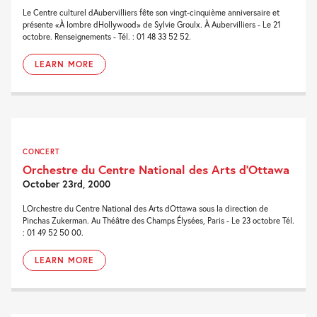
Le Centre culturel dAubervilliers fête son vingt-cinquième anniversaire et
présente «À lombre dHollywood» de Sylvie Groulx. À Aubervilliers - Le 21
octobre. Renseignements - Tél. : 01 48 33 52 52.
LEARN MORE
CONCERT
Orchestre du Centre National des Arts d’Ottawa
October 23rd, 2000
LOrchestre du Centre National des Arts dOttawa sous la direction de
Pinchas Zukerman. Au Théâtre des Champs Élysées, Paris - Le 23 octobre Tél.
: 01 49 52 50 00.
LEARN MORE