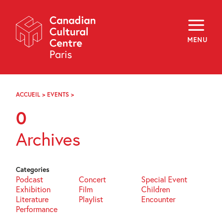
Skip
Navigation
About
Programming
MENU
Off-Site
Explore
Education
Newsletter
Archives
ACCUEIL
>
EVENTS
>
PAGE
Visit
6
0
f
i
y
Archives
FR
EN
Categories
Podcast
Concert
Special Event
Exhibition
Film
Children
Literature
Playlist
Encounter
Performance