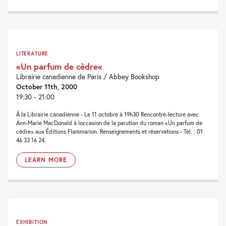
LITERATURE
«Un parfum de cèdre«
Librairie canadienne de Paris / Abbey Bookshop
October 11th, 2000
19:30 - 21:00
À la Librairie canadienne - Le 11 octobre à 19h30 Rencontre-lecture avec
Ann-Marie MacDonald à loccasion de la parution du roman «Un parfum de
cèdre» aux Éditions Flammarion. Renseignements et réservations - Tél. : 01
46 33 16 24.
LEARN MORE
EXHIBITION