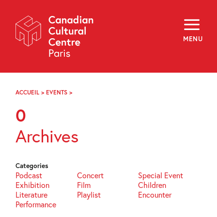
Skip
Navigation
About
Programming
MENU
Off-Site
Explore
Education
Newsletter
Archives
ACCUEIL
>
EVENTS
>
PAGE
Visit
63
0
f
i
y
Archives
FR
EN
Categories
Podcast
Concert
Special Event
Exhibition
Film
Children
Literature
Playlist
Encounter
Performance