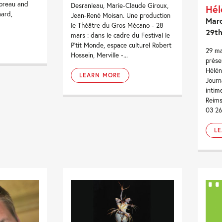
horeau and
Desranleau, Marie-Claude Giroux,
Hél
ard,
Jean-René Moisan. Une production
Marc
le Théâtre du Gros Mécano - 28
29th
mars : dans le cadre du Festival le
P'tit Monde, espace culturel Robert
29 ma
Hossein, Merville -...
prése
Hélèn
LEARN MORE
Journ
intim
Reims
03 26 
L