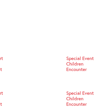
rt
Special Event
Children
st
Encounter
rt
Special Event
Children
st
Encounter