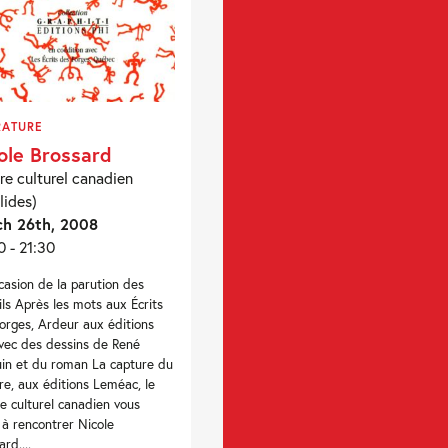
RATURE
ole Brossard
re culturel canadien
lides)
h 26th, 2008
0 - 21:30
ccasion de la parution des
ils Après les mots aux Écrits
orges, Ardeur aux éditions
avec des dessins de René
in et du roman La capture du
e, aux éditions Leméac, le
e culturel canadien vous
e à rencontrer Nicole
rd....