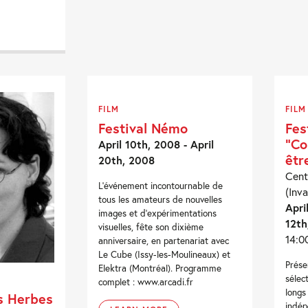
FILM
FILM
Festival Némo
Fes
“Co
April 10th, 2008 - April
êtr
20th, 2008
Cent
L'événement incontournable de
(Inva
tous les amateurs de nouvelles
Apri
images et d'expérimentations
12th
visuelles, fête son dixième
14:0
anniversaire, en partenariat avec
Le Cube (Issy-les-Moulineaux) et
Prése
Elektra (Montréal). Programme
sélec
complet : www.arcadi.fr
longs
s Herbes
indép