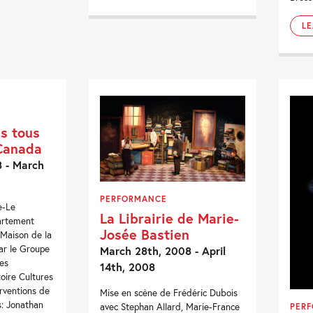
L
ns tous
 Canada
 - March
PERFORMANCE
e-Le
La Librairie de Marie-
partement
Josée Bastien
 Maison de la
ar le Groupe
March 28th, 2008 - April
es
14th, 2008
oire Cultures
rventions de
Mise en scène de Frédéric Dubois
s: Jonathan
avec Stephan Allard, Marie-France
PER