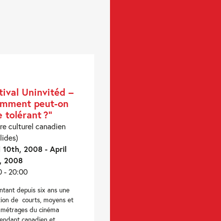
tival Uninvitéd –
mment peut-on
e tolérant ?”
re culturel canadien
lides)
l 10th, 2008 - April
, 2008
0 - 20:00
ntant depuis six ans une
tion de courts, moyens et
 métrages du cinéma
endant canadien et