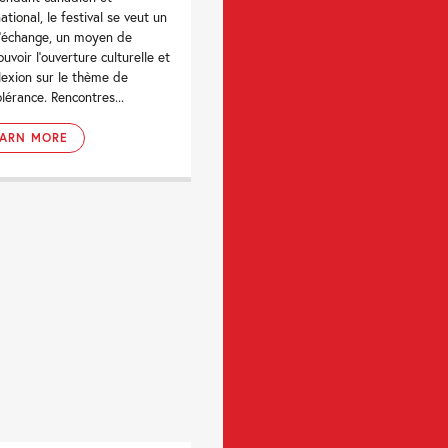
ational, le festival se veut un
d’échange, un moyen de
uvoir l’ouverture culturelle et
flexion sur le thème de
tolérance. Rencontres...
EARN MORE