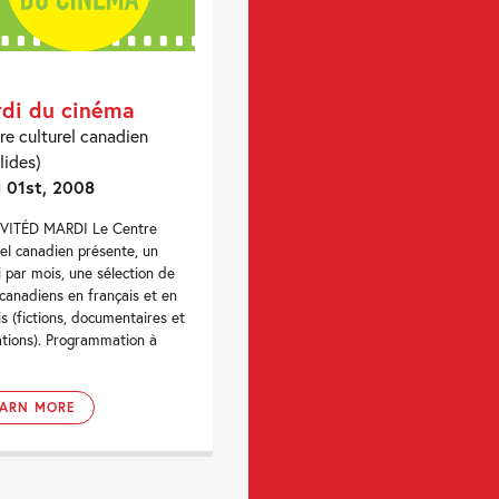
di du cinéma
re culturel canadien
lides)
l 01st, 2008
VITÉD MARDI Le Centre
rel canadien présente, un
 par mois, une sélection de
 canadiens en français et en
is (fictions, documentaires et
tions). Programmation à
EARN MORE