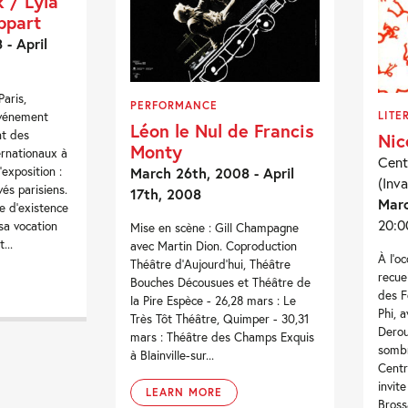
 / Lyla
ppart
- April
aris,
PERFORMANCE
événement
LITE
Léon le Nul de Francis
nt des
Nic
Monty
ernationaux à
Cent
’exposition :
March 26th, 2008 - April
(Inva
és parisiens.
17th, 2008
Marc
e d’existence
20:0
sa vocation
Mise en scène : Gill Champagne
...
avec Martin Dion. Coproduction
À l’o
Théâtre d'Aujourd'hui, Théâtre
recue
Bouches Décousues et Théâtre de
des F
la Pire Espèce - 26,28 mars : Le
Phi, 
Très Tôt Théâtre, Quimper - 30,31
Derou
mars : Théâtre des Champs Exquis
sombr
à Blainville-sur...
Centr
invit
LEARN MORE
Brossa