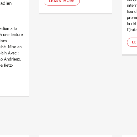
LEARN MORE
nadien
intern
lieu 
promo
la ré
adien a le
l'(in)
 à une lecture
ises
L
ubé. Mise en
lain Avec :
no Andrieux,
a Retz-