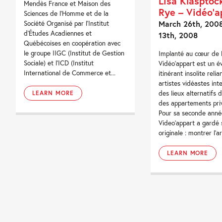
Lisa Klasptock
Mendès France et Maison des
Rye – Vidéo’a
Sciences de l'Homme et de la
March 26th, 2008 
Société Organisé par l'Institut
d'Études Acadiennes et
13th, 2008
Québécoises en coopération avec
le groupe IIGC (Institut de Gestion
Implanté au cœur de P
Sociale) et l'ICD (Institut
Vidéo’appart est un 
International de Commerce et...
itinérant insolite relia
artistes vidéastes int
des lieux alternatifs d
LEARN MORE
des appartements priv
Pour sa seconde anné
Video’appart a gardé 
originale : montrer l’art
LEARN MORE