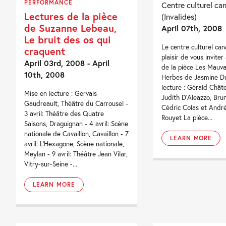
PERFORMANCE
Centre culturel ca
Lectures de la pièce
(Invalides)
de Suzanne Lebeau,
April 07th, 2008
Le bruit des os qui
Le centre culturel can
craquent
plaisir de vous inviter
April 03rd, 2008 - April
de la pièce Les Mauva
10th, 2008
Herbes de Jasmine D
lecture : Gérald Châte
Mise en lecture : Gervais
Judith D’Aleazzo, Bru
Gaudreault, Théâtre du Carrousel -
Cédric Colas et André
3 avril: Théâtre des Quatre
Rouyet La pièce...
Saisons, Draguignan - 4 avril: Scène
nationale de Cavaillon, Cavaillon - 7
LEARN MORE
avril: L'Hexagone, Scène nationale,
Meylan - 9 avril: Théâtre Jean Vilar,
Vitry-sur-Seine -...
LEARN MORE