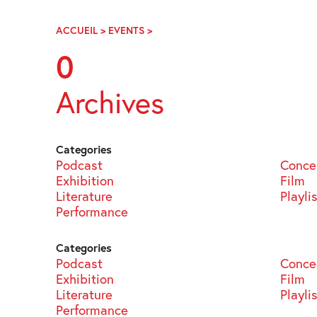
Skip
Navigation
ACCUEIL
>
EVENTS
>
PAGE
56
0
Archives
Categories
Podcast
Conce
Exhibition
Film
Literature
Playli
Performance
Categories
Podcast
Conce
Exhibition
Film
Literature
Playli
Performance