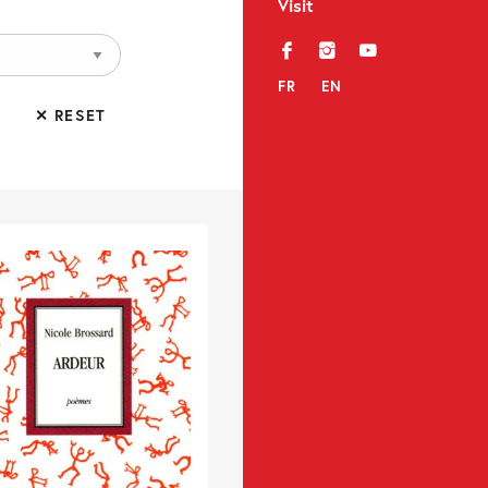
Visit
f
i
y
FR
EN
✕ RESET