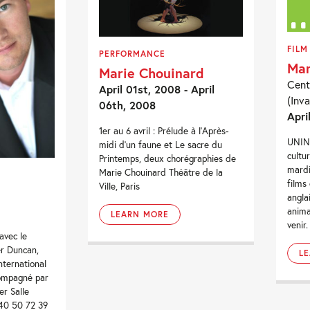
FILM
PERFORMANCE
Mar
Marie Chouinard
Cent
April 01st, 2008 - April
(Inva
06th, 2008
Apri
1er au 6 avril : Prélude à l'Après-
UNIN
midi d'un faune et Le sacre du
cultu
Printemps, deux chorégraphies de
mardi
Marie Chouinard Théâtre de la
films
Ville, Paris
angla
anima
LEARN MORE
venir.
avec le
er Duncan,
L
nternational
ompagné par
er Salle
 40 50 72 39