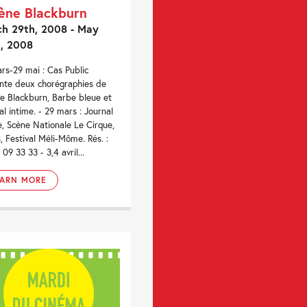
ène Blackburn
h 29th, 2008 - May
, 2008
rs-29 mai : Cas Public
nte deux chorégraphies de
e Blackburn, Barbe bleue et
al intime. - 29 mars : Journal
e, Scène Nationale Le Cirque,
, Festival Méli-Môme. Rés. :
09 33 33 - 3,4 avril...
EARN MORE