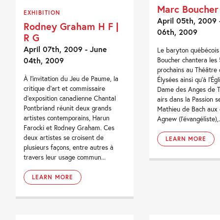
Marc Boucher
EXHIBITION
April 05th, 2009 -
Rodney Graham H F |
06th, 2009
R G
April 07th, 2009 - June
Le baryton québécois
04th, 2009
Boucher chantera les 5
prochains au Théâtre
À l’invitation du Jeu de Paume, la
Élysées ainsi qu’à l’Ég
critique d’art et commissaire
Dame des Anges de To
d’exposition canadienne Chantal
airs dans la Passion s
Pontbriand réunit deux grands
Mathieu de Bach aux 
artistes contemporains, Harun
Agnew (l’évangéliste),.
Farocki et Rodney Graham. Ces
deux artistes se croisent de
LEARN MORE
plusieurs façons, entre autres à
travers leur usage commun...
LEARN MORE