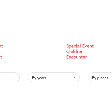
rt
Special Event
Children
st
Encounter
By
By
years..
places..