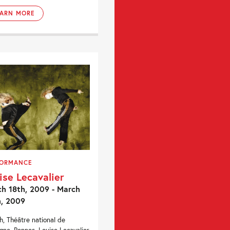
EARN MORE
FORMANCE
ise Lecavalier
h 18th, 2009 - March
h, 2009
h, Théâtre national de
gne, Rennes. Louise Lecavalier