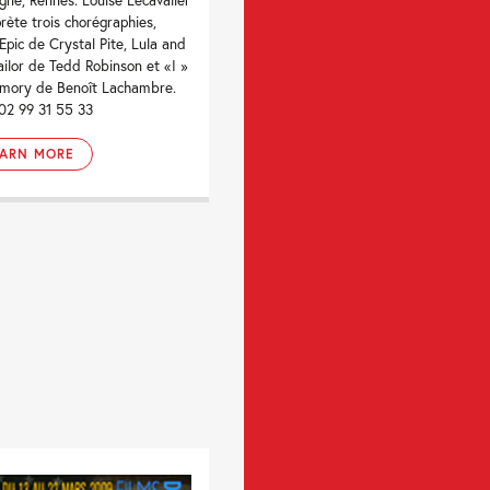
prète trois chorégraphies,
Epic de Crystal Pite, Lula and
ailor de Tedd Robinson et «I »
mory de Benoît Lachambre.
 02 99 31 55 33
EARN MORE