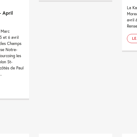
La Ka
 April
Morea
avril 
Rense
 Marc
 et 6 avril
L
 des Champs
lise Notre-
urcoing les
elon St-
côtés de Paul
..