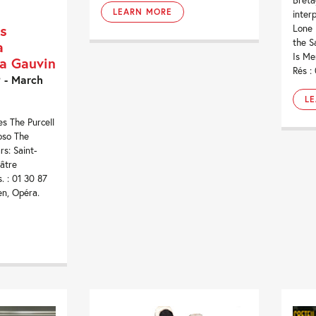
LEARN MORE
inter
s
Lone 
the S
a
Is Me
a Gauvin
Rés :
 - March
L
 The Purcell
ioso The
rs: Saint-
âtre
 : 01 30 87
en, Opéra.