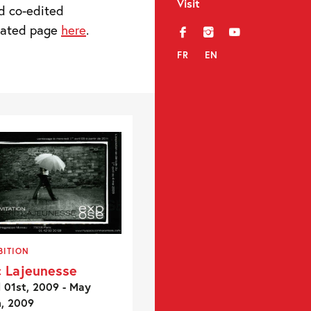
Visit
d co-edited
icated page
here
.
f
i
y
FR
EN
BITION
c Lajeunesse
l 01st, 2009 - May
h, 2009