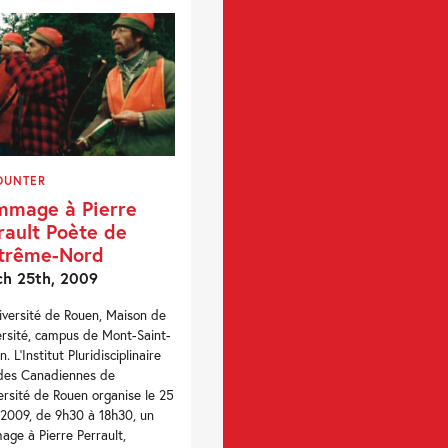
OUNTER
mage à Pierre
rault Poète de
xtrême-Nord
h 25th, 2009
niversité de Rouen, Maison de
versité, campus de Mont-Saint-
. L’Institut Pluridisciplinaire
des Canadiennes de
versité de Rouen organise le 25
2009, de 9h30 à 18h30, un
ge à Pierre Perrault,