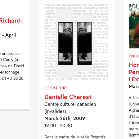
Richard
- April
 en scène :
ENC
d Curry (à
Hom
che» de David
Per
personnage
l’E
: 01 40 28 28
Marc
LITERATURE
Danielle Charest
A l’u
Centre culturel canadien
l’uni
Aignan
(Invalides)
d’Etu
March 26th, 2009
l’Uni
19:00 - 20:30
mars 
homma
Dans le cadre de la série Regards