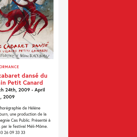
FORMANCE
cabaret dansé du
ain Petit Canard
h 24th, 2009 - April
, 2009
horégraphie de Hélène
burn, une production de la
gnie Cas Public. Présenté à
 par le festival Méli-Môme.
03 26 09 33 33