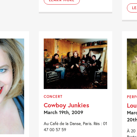
L
CONCERT
PER
Cowboy Junkies
Lou
March 19th, 2009
Marc
20t
Au Café de la Danse, Paris. Rés : 01
47 00 57 59
À 20 
Breta