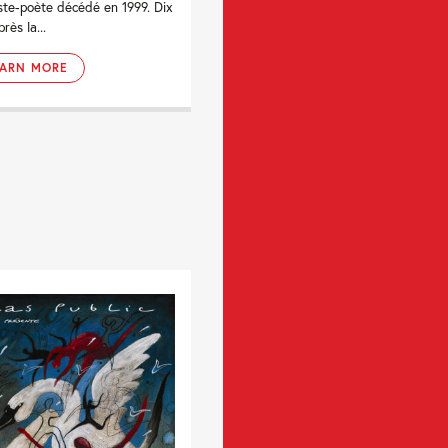
ste-poète décédé en 1999. Dix
rès la...
EARN MORE