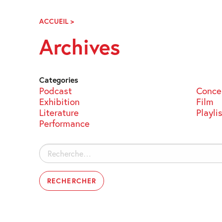
Skip
Navigation
ACCUEIL
>
ARCHIVES
Archives
Categories
Podcast
Conce
Exhibition
Film
Literature
Playli
Performance
Rechercher :