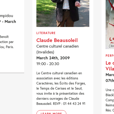
ompidou
 - March
LITERATURE
Benoît
Claude Beausoleil
ction par
Centre culturel canadien
u, Paris.
(Invalides)
PER
March 24th, 2009
Le 
19:00 - 20:30
Vil
Le Centre culturel canadien en
Marc
association avec les éditions
07th
Caractères, les Écrits des Forges,
le Temps de Cerises et le Seuil,
Une c
vous invite à la présentation des
Black
derniers ouvrages de Claude
Compa
Beausoleil. RSVP : 01 44 43 24 91
Reims
Rés: 
LEARN MORE