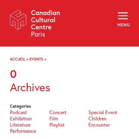
Skip
Navigation
About
Programming
MENU
Off-Site
Explore
Education
Newsletter
Archives
ACCUEIL
>
EVENTS
>
PAGE
Visit
40
0
f
i
y
Archives
FR
EN
Categories
Podcast
Concert
Special Event
Exhibition
Film
Children
Literature
Playlist
Encounter
Performance