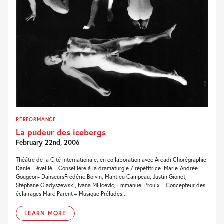
PERFORMANCE
La pudeur des icebergs
February 22nd, 2006
Théâtre de la Cité internationale, en collaboration avec Arcadi Chorégraphie
Daniel Léveillé – Conseillère à la dramaturgie / répétitrice Marie-Andrée
Gougeon- DanseursFrédéric Boivin, Mahtieu Campeau, Justin Gionet,
Stéphane Gladyszewski, Ivana Milicevic, Emmanuel Proulx – Concepteur des
éclairages Marc Parent – Musique Préludes...
LEARN MORE