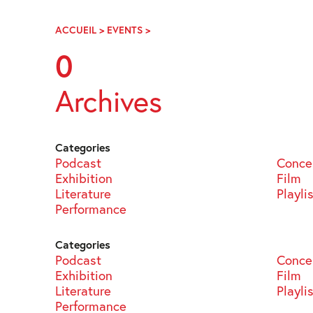
Skip
Navigation
ACCUEIL
>
EVENTS
>
PAGE
40
0
Archives
Categories
Podcast
Conce
Exhibition
Film
Literature
Playli
Performance
Categories
Podcast
Conce
Exhibition
Film
Literature
Playli
Performance