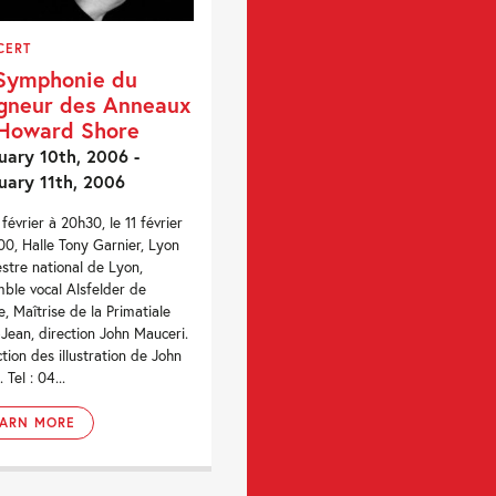
CERT
Symphonie du
gneur des Anneaux
Howard Shore
uary 10th, 2006 -
uary 11th, 2006
 février à 20h30, le 11 février
00, Halle Tony Garnier, Lyon
stre national de Lyon,
ble vocal Alsfelder de
, Maîtrise de la Primatiale
-Jean, direction John Mauceri.
ction des illustration de John
Tel : 04...
EARN MORE