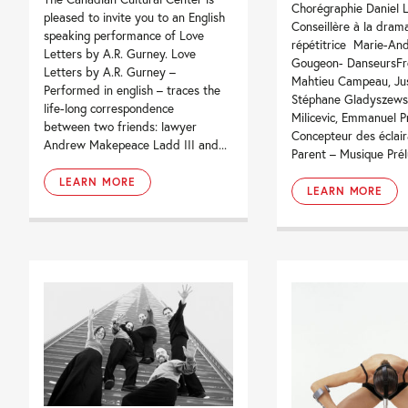
Chorégraphie Daniel L
pleased to invite you to an English
Conseillère à la dram
speaking performance of Love
répétitrice Marie-An
Letters by A.R. Gurney. Love
Gougeon- DanseursFré
Letters by A.R. Gurney –
Mahtieu Campeau, Jus
Performed in english – traces the
Stéphane Gladyszewsk
life-long correspondence
Milicevic, Emmanuel P
between two friends: lawyer
Concepteur des éclai
Andrew Makepeace Ladd III and...
Parent – Musique Prél
LEARN MORE
LEARN MORE