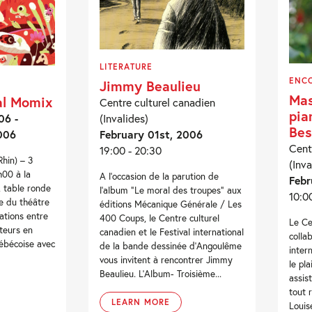
LITERATURE
ENC
Jimmy Beaulieu
Mas
al Momix
Centre culturel canadien
pia
(Invalides)
06 -
Bes
February 01st, 2006
006
Cent
19:00 - 20:30
hin) – 3
(Inva
h00 à la
A l’occasion de la parution de
Febr
 table ronde
l’album “Le moral des troupes” aux
10:0
re du théâtre
éditions Mécanique Générale / Les
lations entre
400 Coups, le Centre culturel
Le Ce
tteurs en
canadien et le Festival international
colla
uébécoise avec
de la bande dessinée d’Angoulême
inter
vous invitent à rencontrer Jimmy
le pla
Beaulieu. L’Album- Troisième...
assis
tout 
LEARN MORE
Louis