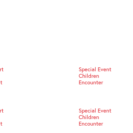
rt
Special Event
Children
st
Encounter
rt
Special Event
Children
st
Encounter