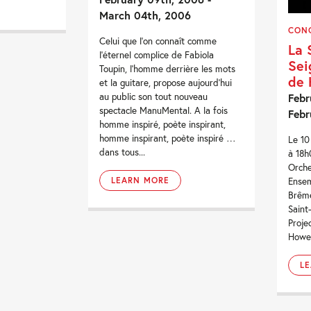
March 04th, 2006
CON
Celui que l’on connaît comme
La 
l’éternel complice de Fabiola
Sei
Toupin, l’homme derrière les mots
de 
et la guitare, propose aujourd’hui
au public son tout nouveau
Febr
spectacle ManuMental. A la fois
Febr
homme inspiré, poète inspirant,
homme inspirant, poète inspiré …
Le 10
dans tous...
à 18h
Orche
LEARN MORE
Ensem
Brême
Saint
Proje
Howe. 
L