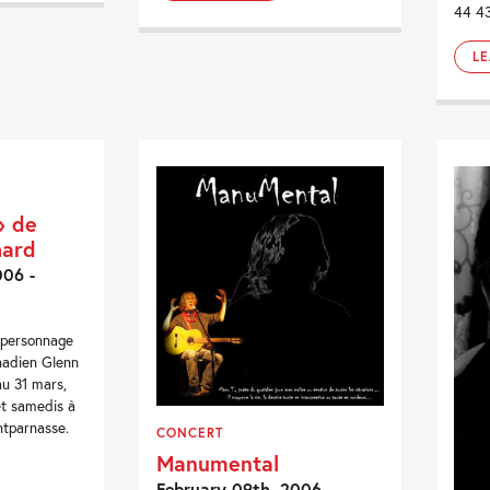
44 43
L
» de
hard
006 -
 personnage
anadien Glenn
au 31 mars,
et samedis à
tparnasse.
CONCERT
Manumental
February 09th, 2006 -