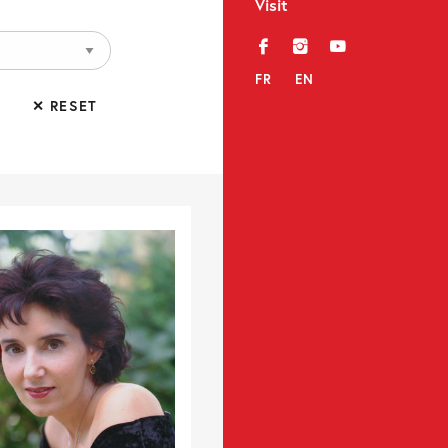
Visit
f
i
y
FR
EN
✕ RESET