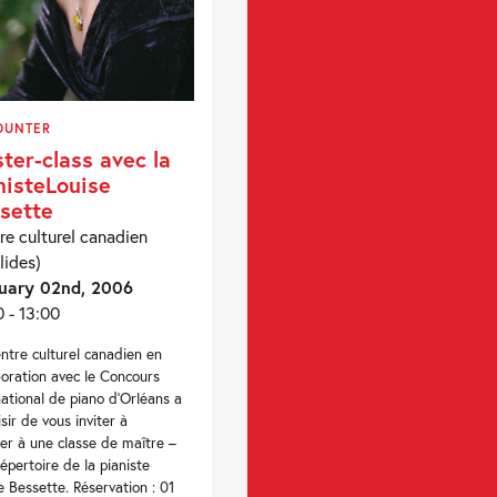
OUNTER
ter-class avec la
nisteLouise
sette
re culturel canadien
lides)
uary 02nd, 2006
0 - 13:00
ntre culturel canadien en
boration avec le Concours
national de piano d’Orléans a
isir de vous inviter à
ter à une classe de maître –
répertoire de la pianiste
e Bessette. Réservation : 01