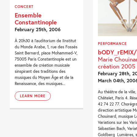
CONCERT
Ensemble
Constantinople
February 25th, 2006
À 20h30 à l'auditorium de lInstitut
PERFORMANCE
du Monde Arabe, 1, rue des Fossés
bODY_rEMIX/
Saint Bernard, place Mohammed-V,
Marie Chouinar
75005 Paris Constantinople est un
création 2005
ensemble de création musicale
sinspirant des traditions des
February 28th, 2
musiques du Moyen Âge et de la
March 04th, 200
Renaissance, des musiques...
Au théâtre de la ville,
LEARN MORE
Châtelet, Paris 4. Rés
42 74 22 77. Chorégra
direction artistique M
Chouinard, musique Lo
Variations sur les Vari
Sébastien Bach, Varia
Goldberg Lumières, 