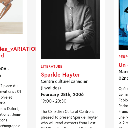
les_vARIATIONS_gOLDBERG
d -
PER
Un 
LITERATURE
006 -
Marc
Sparkle Hayter
6
02n
Centre culturel canadien
 2 place du
(Invalides)
Opéra
ervations : 01
February 28th, 2006
Lemay
phie et
Fabio
19:00 - 20:30
arie
Pedne
uis Dufort,
Franc
The Canadian Cultural Centre is
ations ; Jean-
une r
pleased to present Sparkle Hayter
tions
le 2 m
who will read extracts from Last
scénographie