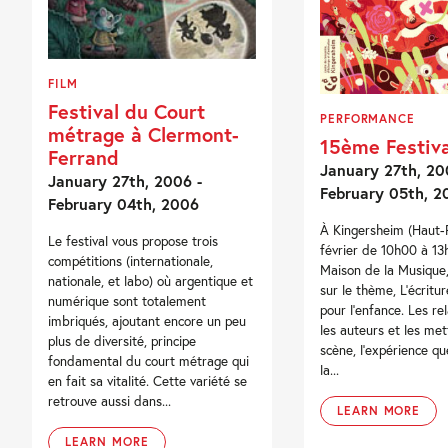
FILM
Festival du Court
PERFORMANCE
métrage à Clermont-
15ème Festiv
Ferrand
January 27th, 20
January 27th, 2006 -
February 05th, 2
February 04th, 2006
À Kingersheim (Haut-R
Le festival vous propose trois
février de 10h00 à 13
compétitions (internationale,
Maison de la Musique,
nationale, et labo) où argentique et
sur le thème, L’écritu
numérique sont totalement
pour l’enfance. Les re
imbriqués, ajoutant encore un peu
les auteurs et les me
plus de diversité, principe
scène, l’expérience q
fondamental du court métrage qui
la...
en fait sa vitalité. Cette variété se
retrouve aussi dans...
LEARN MORE
LEARN MORE