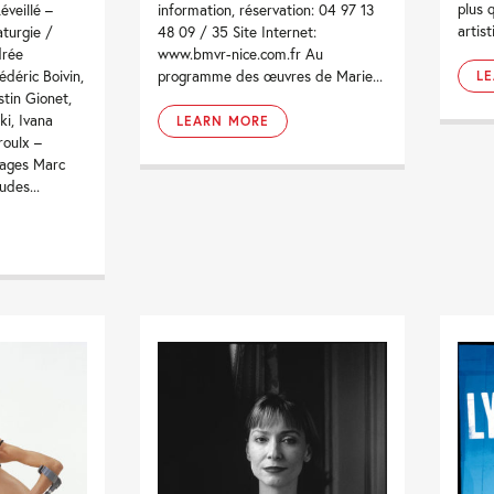
plus 
éveillé –
information, réservation: 04 97 13
artis
aturgie /
48 09 / 35 Site Internet:
drée
www.bmvr-nice.com.fr Au
déric Boivin,
programme des œuvres de Marie...
L
tin Gionet,
i, Ivana
LEARN MORE
roulx –
rages Marc
udes...