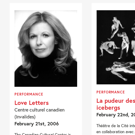
PERFORMANCE
PERFORMANCE
La pudeur de
Love Letters
icebergs
Centre culturel canadien
February 22nd, 2
(Invalides)
February 21st, 2006
Théâtre de la Cité int
en collaboration avec
The Canadian Cultural Center is