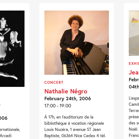
EXHI
Jea
Febr
CONCERT
04t
Nathalie Négro
February 24th, 2006
L’esp
s
Camil
17:00 - 19:00
Terra
prése
À 17h, en l’auditorium de la
006
des s
bibliothèque à vocation régionale
Noël.
ernationale,
Louis Nucéra, 1 avenue ST Jean
Franc
 Arcadi
Baptiste, 06364 Nice Cedex 4 tél.