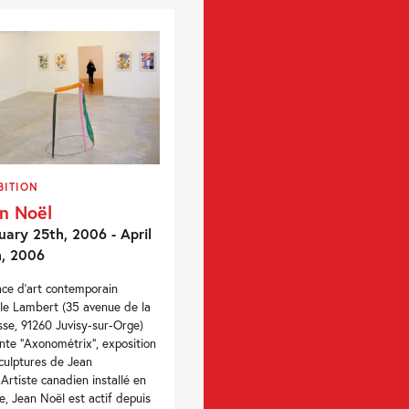
BITION
n Noël
uary 25th, 2006 - April
h, 2006
ace d’art contemporain
le Lambert (35 avenue de la
sse, 91260 Juvisy-sur-Orge)
nte “Axonométrix”, exposition
culptures de Jean
 Artiste canadien installé en
e, Jean Noël est actif depuis