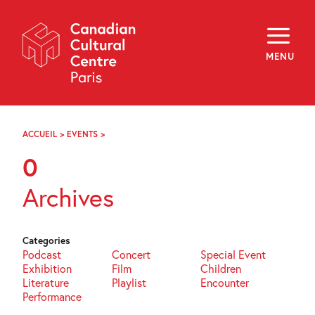
Skip
Navigation
About
Programming
MENU
Off-Site
Explore
Education
Newsletter
Archives
ACCUEIL
>
EVENTS
>
PAGE
Visit
51
0
f
i
y
Archives
FR
EN
Categories
Podcast
Concert
Special Event
Exhibition
Film
Children
Literature
Playlist
Encounter
Performance