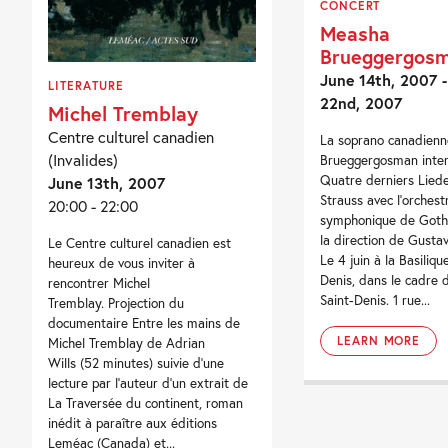
CONCERT
Measha
Brueggergos
June 14th, 2007 
LITERATURE
22nd, 2007
Michel Tremblay
Centre culturel canadien
La soprano canadien
(Invalides)
Brueggergosman inter
Quatre derniers Liede
June 13th, 2007
Strauss avec l'orchest
20:00 - 22:00
symphonique de Goth
la direction de Gusta
Le Centre culturel canadien est
Le 4 juin à la Basiliqu
heureux de vous inviter à
Denis, dans le cadre d
rencontrer Michel
Saint-Denis. 1 rue...
Tremblay. Projection du
documentaire Entre les mains de
LEARN MORE
Michel Tremblay de Adrian
Wills (52 minutes) suivie d’une
lecture par l’auteur d’un extrait de
La Traversée du continent, roman
inédit à paraître aux éditions
Leméac (Canada) et...