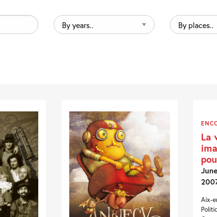
By
By
years..
places..
ENC
La 
ima
pou
June
200
Aix-e
Polit