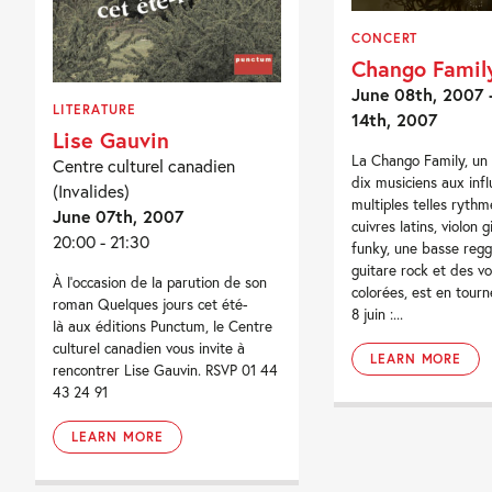
CONCERT
Chango Famil
June 08th, 2007 
LITERATURE
14th, 2007
Lise Gauvin
La Chango Family, un
Centre culturel canadien
dix musiciens aux inf
(Invalides)
multiples telles rythm
June 07th, 2007
cuivres latins, violon g
20:00 - 21:30
funky, une basse regg
guitare rock et des v
À l’occasion de la parution de son
colorées, est en tourn
roman Quelques jours cet été-
8 juin :...
là aux éditions Punctum, le Centre
culturel canadien vous invite à
LEARN MORE
rencontrer Lise Gauvin. RSVP 01 44
43 24 91
LEARN MORE