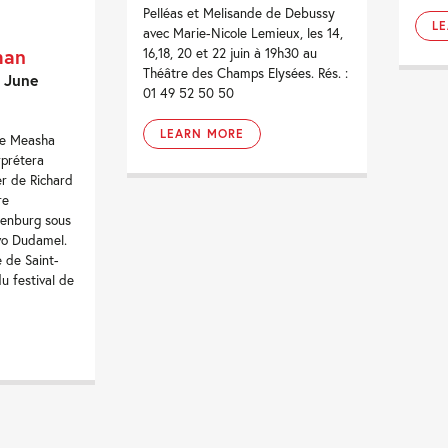
Pelléas et Melisande de Debussy
L
avec Marie-Nicole Lemieux, les 14,
man
16,18, 20 et 22 juin à 19h30 au
Théâtre des Champs Elysées. Rés. :
- June
01 49 52 50 50
LEARN MORE
ne Measha
prétera
r de Richard
re
enburg sous
vo Dudamel.
e de Saint-
u festival de