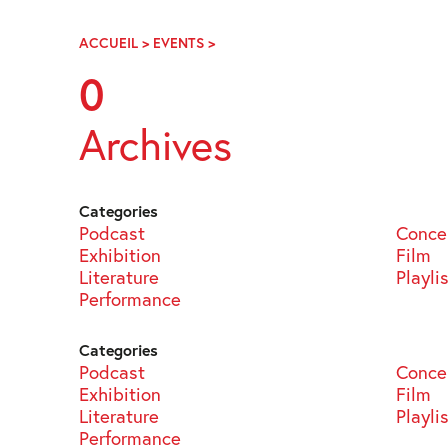
Skip
Navigation
ACCUEIL
>
EVENTS
>
PAGE
51
0
Archives
Categories
Podcast
Conce
Exhibition
Film
Literature
Playli
Performance
Categories
Podcast
Conce
Exhibition
Film
Literature
Playli
Performance