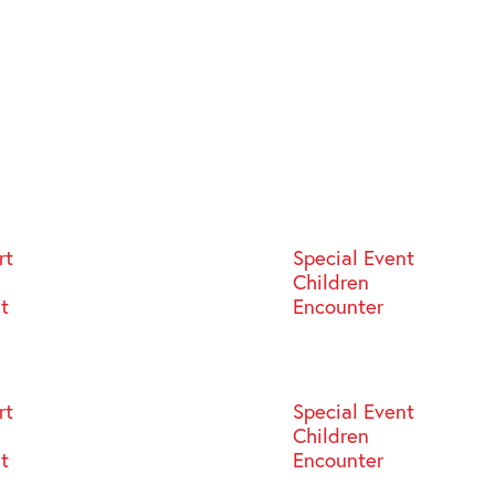
rt
Special Event
Children
st
Encounter
rt
Special Event
Children
st
Encounter