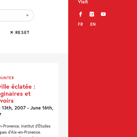
Visit
f
i
y
FR
EN
✕ RESET
OUNTER
ville éclatée :
ginaires et
voirs
 13th, 2007 - June 16th,
7
n-Provence, Institut d'Études
iques d'Aix-en-Provence.