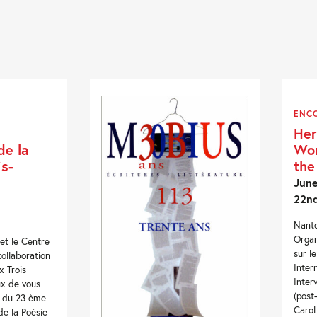
ENC
Her
de la
Wom
is-
the
June
22n
Nante
Organ
et le Centre
sur l
collaboration
Inter
x Trois
Inter
ux de vous
(post
s du 23 ème
Carol
de la Poésie