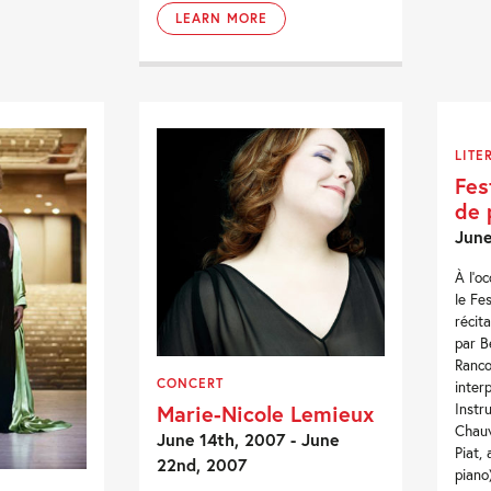
LEARN MORE
LITE
Fes
de 
June
À l’o
le Fe
récit
par B
Ranco
CONCERT
inter
Marie-Nicole Lemieux
Instr
Chauv
June 14th, 2007 - June
Piat,
22nd, 2007
piano)