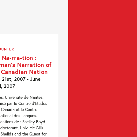
OUNTER
 Na-rra-tion :
an’s Narration of
 Canadian Nation
 21st, 2007 - June
d, 2007
s, Université de Nantes.
isé par le Centre d’Études
e Canada et le Centre
national des Langues.
ventions de : Shelley Boyd
-doctorant, Univ. Mc Gill)
 Sheilds and the Quest for