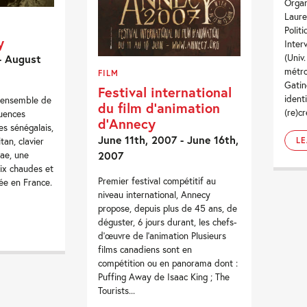
Organ
Laure
Polit
y
Inter
- August
(Univ
métro
FILM
Gatin
Festival international
ident
 ensemble de
du film d’animation
(re)cr
luences
d’Annecy
es sénégalais,
June 11th, 2007 - June 16th,
itan, clavier
L
2007
ae, une
oix chaudes et
Premier festival compétitif au
ée en France.
niveau international, Annecy
propose, depuis plus de 45 ans, de
déguster, 6 jours durant, les chefs-
d’œuvre de l’animation Plusieurs
films canadiens sont en
compétition ou en panorama dont :
Puffing Away de Isaac King ; The
Tourists...