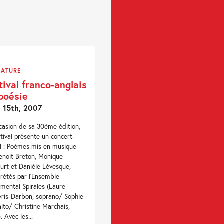
RATURE
tival franco-anglais
poésie
 15th, 2007
ccasion de sa 30ème édition,
stival présente un concert-
al : Poèmes mis en musique
enoit Breton, Monique
urt et Danièle Lévesque,
prétés par l’Ensemble
umental Spirales (Laure
ris-Darbon, soprano/ Sophie
 alto/ Christine Marchais,
. Avec les...