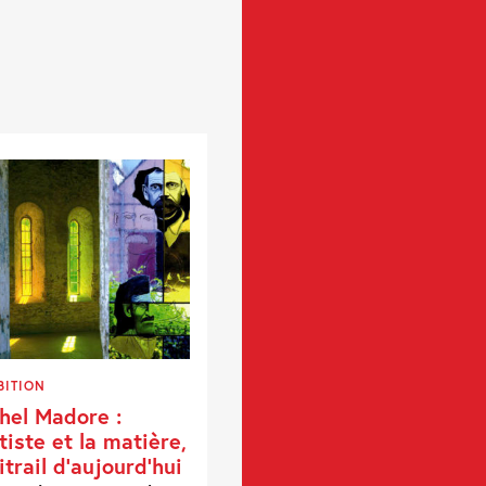
BITION
hel Madore :
rtiste et la matière,
vitrail d’aujourd’hui