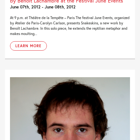
by Benoît Lachambre at the Festival June Events
June 07th, 2012 - June 08th, 2012
At 9 p.m. at Théâtre de la Tempête – Paris The festival June Events, organized
by Atelier de Paris-Carolyn Carlson, presents Snakeskins, a new work by
Benoît Lachambre. In this solo piece, he extends the reptilian metaphor and
makes moulting...
LEARN MORE