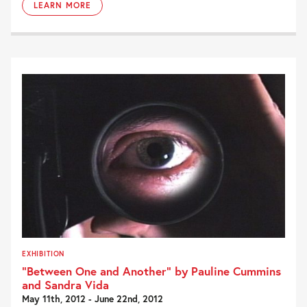
LEARN MORE
EXHIBITION
“Between One and Another” by Pauline Cummins
and Sandra Vida
May 11th, 2012 - June 22nd, 2012