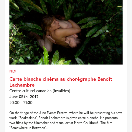
FILM
Carte blanche cinéma au chorégraphe Benoît
Lachambre
Centre culturel canadien (Invalides)
June 05th, 2012
20:00 - 21:30
On the fringe of the June Events Festival where he will be presenting his new
work, “Snakeskins”, Benoît Lachambre is given carte blanche. He presents
two films by the filmmaker and visual artist Pierre Coulibeuf. The film
“Somewhere in Between”...