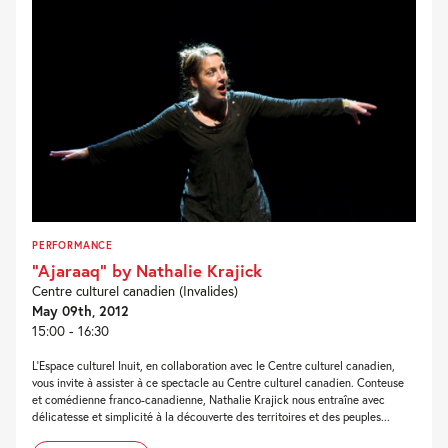
PERFORMANCE
“Ajaraaq” by Nathalie Krajick
Centre culturel canadien (Invalides)
May 09th, 2012
15:00 - 16:30
L’Espace culturel Inuit, en collaboration avec le Centre culturel canadien,
vous invite à assister à ce spectacle au Centre culturel canadien. Conteuse
et comédienne franco-canadienne, Nathalie Krajick nous entraîne avec
délicatesse et simplicité à la découverte des territoires et des peuples...