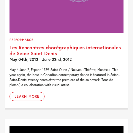
PERFORMANCE
Les Rencontres chorégraphiques internationales
de Seine Saint-Denis
May 04th, 2012 - June 02nd, 2012
May 4-June 2, Espace 1789, Saint-Ouen / Nouveau Théâtre, Montreuil This
year again, the best in Canadian contemporary dance is featured in Seine-
Saint-Denis: twenty hears after the premiere of the solo work “Bras de
plomb”, a collaboration with visual artist...
LEARN MORE