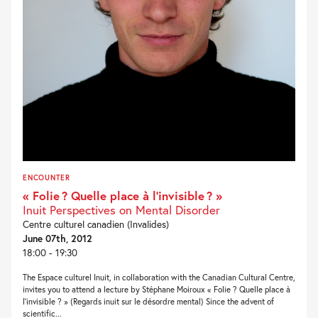
ENCOUNTER
« Folie ? Quelle place à l’invisible ? »
Inuit Perspectives on Mental Disorder
Centre culturel canadien (Invalides)
June 07th, 2012
18:00 - 19:30
The Espace culturel Inuit, in collaboration with the Canadian Cultural Centre,
invites you to attend a lecture by Stéphane Moiroux « Folie ? Quelle place à
l’invisible ? » (Regards inuit sur le désordre mental) Since the advent of
scientific...