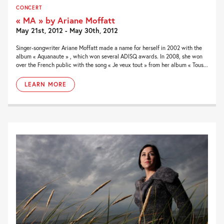
CONCERT
« MA » by Ariane Moffatt
May 21st, 2012 - May 30th, 2012
Singer-songwriter Ariane Moffatt made a name for herself in 2002 with the
album « Aquanaute » , which won several ADISQ awards. In 2008, she won
over the French public with the song « Je veux tout » from her album « Tous...
LEARN MORE