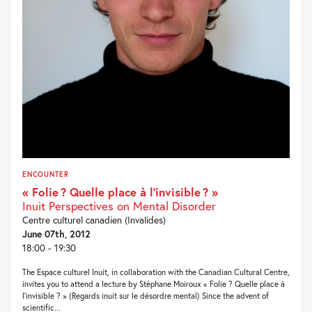
ENCOUNTER
« Folie ? Quelle place à l’invisible ? »
Inuit Perspectives on Mental Disorder
Centre culturel canadien (Invalides)
June 07th, 2012
18:00 - 19:30
The Espace culturel Inuit, in collaboration with the Canadian Cultural Centre,
invites you to attend a lecture by Stéphane Moiroux « Folie ? Quelle place à
l’invisible ? » (Regards inuit sur le désordre mental) Since the advent of
scientific...