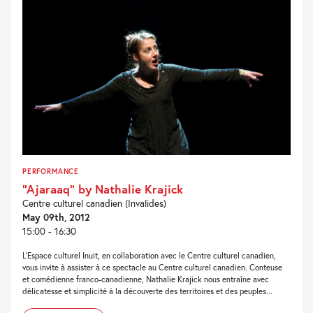
PERFORMANCE
“Ajaraaq” by Nathalie Krajick
Centre culturel canadien (Invalides)
May 09th, 2012
15:00 - 16:30
L’Espace culturel Inuit, en collaboration avec le Centre culturel canadien,
vous invite à assister à ce spectacle au Centre culturel canadien. Conteuse
et comédienne franco-canadienne, Nathalie Krajick nous entraîne avec
délicatesse et simplicité à la découverte des territoires et des peuples...