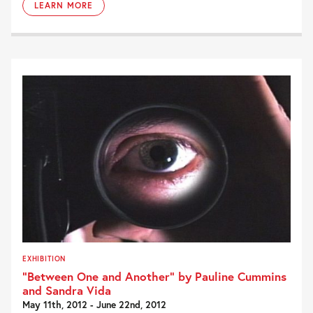
LEARN MORE
EXHIBITION
“Between One and Another” by Pauline Cummins
and Sandra Vida
May 11th, 2012 - June 22nd, 2012