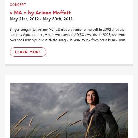
CONCERT
« MA » by Ariane Moffatt
May 21st, 2012 - May 30th, 2012
Singer-songwriter Ariane Moffatt made a name for herself in 2002 with the
album « Aquanaute » , which won several ADISQ awards. In 2008, she won
over the French public with the song « Je veux tout » from her album « Tous...
LEARN MORE