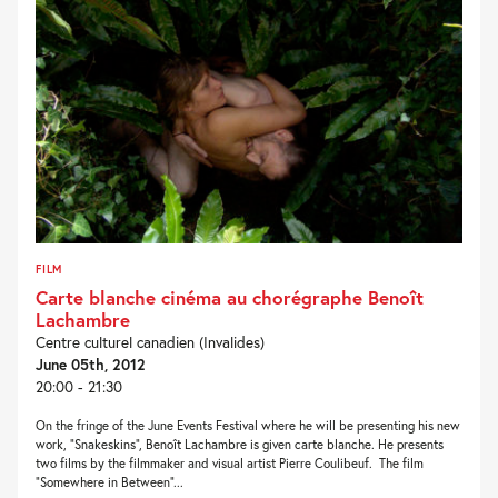
FILM
Carte blanche cinéma au chorégraphe Benoît
Lachambre
Centre culturel canadien (Invalides)
June 05th, 2012
20:00 - 21:30
On the fringe of the June Events Festival where he will be presenting his new
work, “Snakeskins”, Benoît Lachambre is given carte blanche. He presents
two films by the filmmaker and visual artist Pierre Coulibeuf. The film
“Somewhere in Between”...