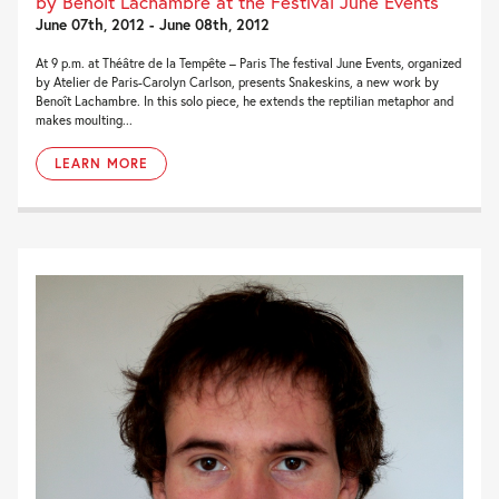
by Benoît Lachambre at the Festival June Events
June 07th, 2012 - June 08th, 2012
At 9 p.m. at Théâtre de la Tempête – Paris The festival June Events, organized
by Atelier de Paris-Carolyn Carlson, presents Snakeskins, a new work by
Benoît Lachambre. In this solo piece, he extends the reptilian metaphor and
makes moulting...
LEARN MORE