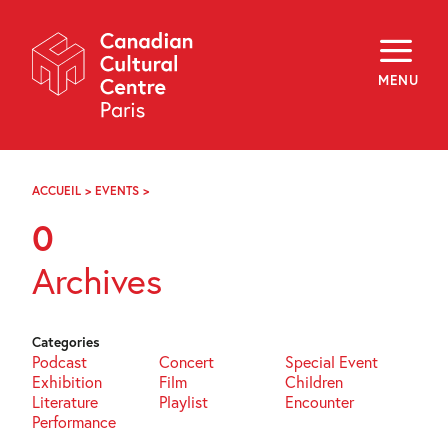
Skip
Navigation
About
Programming
MENU
Off-Site
Explore
Education
Newsletter
Archives
ACCUEIL
>
EVENTS
>
PAGE
Visit
78
0
f
i
y
Archives
FR
EN
Categories
Podcast
Concert
Special Event
Exhibition
Film
Children
Literature
Playlist
Encounter
Performance