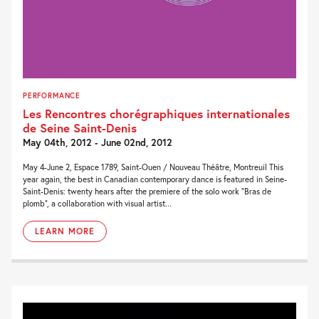
PERFORMANCE
Les Rencontres chorégraphiques internationales
de Seine Saint-Denis
May 04th, 2012 - June 02nd, 2012
May 4-June 2, Espace 1789, Saint-Ouen / Nouveau Théâtre, Montreuil This
year again, the best in Canadian contemporary dance is featured in Seine-
Saint-Denis: twenty hears after the premiere of the solo work “Bras de
plomb”, a collaboration with visual artist...
LEARN MORE