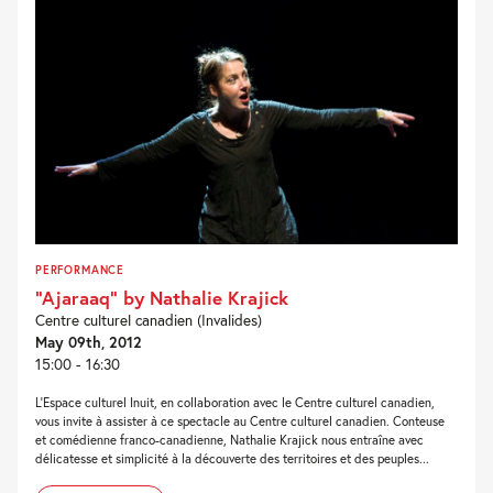
PERFORMANCE
“Ajaraaq” by Nathalie Krajick
Centre culturel canadien (Invalides)
May 09th, 2012
15:00 - 16:30
L’Espace culturel Inuit, en collaboration avec le Centre culturel canadien,
vous invite à assister à ce spectacle au Centre culturel canadien. Conteuse
et comédienne franco-canadienne, Nathalie Krajick nous entraîne avec
délicatesse et simplicité à la découverte des territoires et des peuples...