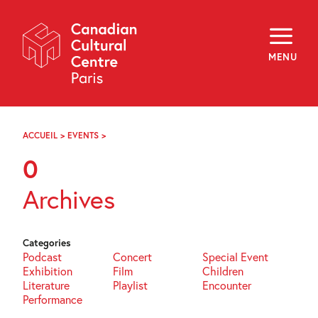
Skip
Navigation
About
Programming
MENU
Off-Site
Explore
Education
Newsletter
Archives
ACCUEIL
>
EVENTS
>
PAGE
Visit
78
0
f
i
y
Archives
FR
EN
Categories
Podcast
Concert
Special Event
Exhibition
Film
Children
Literature
Playlist
Encounter
Performance