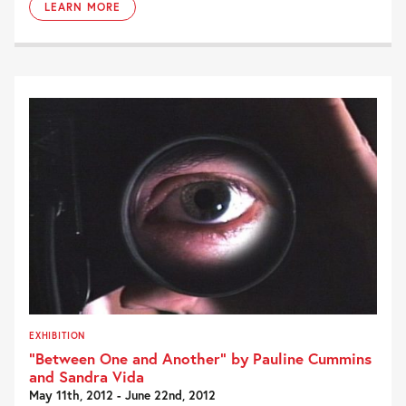
LEARN MORE
EXHIBITION
“Between One and Another” by Pauline Cummins
and Sandra Vida
May 11th, 2012 - June 22nd, 2012