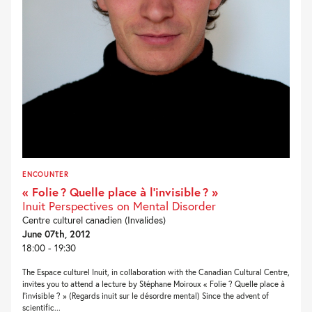
ENCOUNTER
« Folie ? Quelle place à l’invisible ? »
Inuit Perspectives on Mental Disorder
Centre culturel canadien (Invalides)
June 07th, 2012
18:00 - 19:30
The Espace culturel Inuit, in collaboration with the Canadian Cultural Centre,
invites you to attend a lecture by Stéphane Moiroux « Folie ? Quelle place à
l’invisible ? » (Regards inuit sur le désordre mental) Since the advent of
scientific...