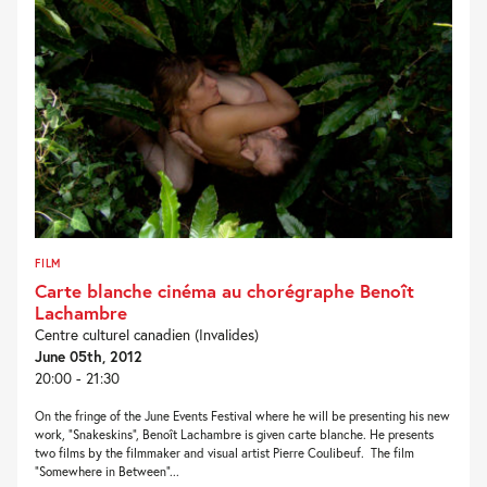
FILM
Carte blanche cinéma au chorégraphe Benoît
Lachambre
Centre culturel canadien (Invalides)
June 05th, 2012
20:00 - 21:30
On the fringe of the June Events Festival where he will be presenting his new
work, “Snakeskins”, Benoît Lachambre is given carte blanche. He presents
two films by the filmmaker and visual artist Pierre Coulibeuf. The film
“Somewhere in Between”...