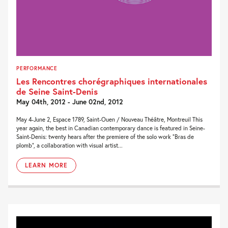
PERFORMANCE
Les Rencontres chorégraphiques internationales
de Seine Saint-Denis
May 04th, 2012 - June 02nd, 2012
May 4-June 2, Espace 1789, Saint-Ouen / Nouveau Théâtre, Montreuil This
year again, the best in Canadian contemporary dance is featured in Seine-
Saint-Denis: twenty hears after the premiere of the solo work “Bras de
plomb”, a collaboration with visual artist...
LEARN MORE