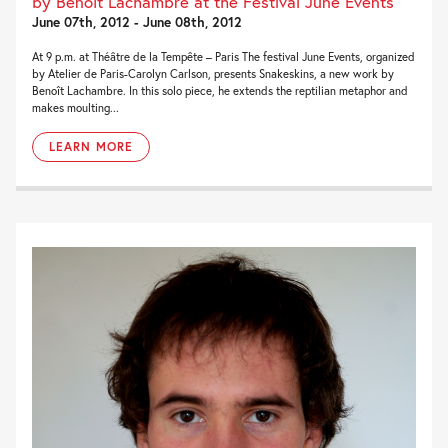
by Benoît Lachambre at the Festival June Events
June 07th, 2012 - June 08th, 2012
At 9 p.m. at Théâtre de la Tempête – Paris The festival June Events, organized
by Atelier de Paris-Carolyn Carlson, presents Snakeskins, a new work by
Benoît Lachambre. In this solo piece, he extends the reptilian metaphor and
makes moulting...
LEARN MORE