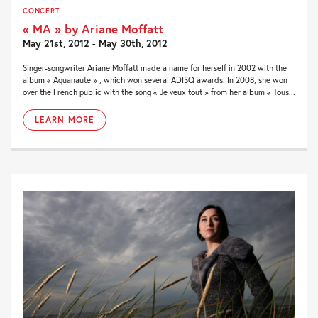
CONCERT
« MA » by Ariane Moffatt
May 21st, 2012 - May 30th, 2012
Singer-songwriter Ariane Moffatt made a name for herself in 2002 with the
album « Aquanaute » , which won several ADISQ awards. In 2008, she won
over the French public with the song « Je veux tout » from her album « Tous...
LEARN MORE