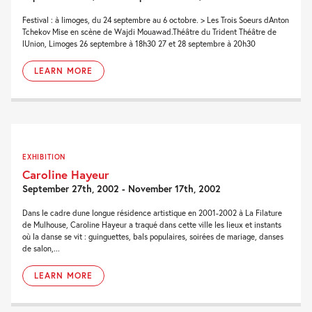
Festival : à limoges, du 24 septembre au 6 octobre. > Les Trois Soeurs dAnton
Tchekov Mise en scène de Wajdi Mouawad.Théâtre du Trident Théâtre de
lUnion, Limoges 26 septembre à 18h30 27 et 28 septembre à 20h30
LEARN MORE
EXHIBITION
Caroline Hayeur
September 27th, 2002 - November 17th, 2002
Dans le cadre dune longue résidence artistique en 2001-2002 à La Filature
de Mulhouse, Caroline Hayeur a traqué dans cette ville les lieux et instants
où la danse se vit : guinguettes, bals populaires, soirées de mariage, danses
de salon,...
LEARN MORE