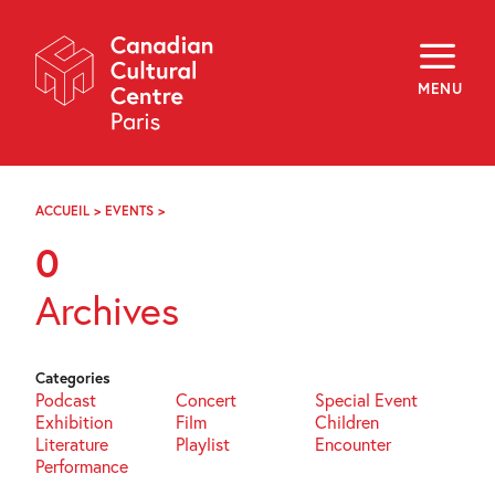
Skip
Navigation
About
Programming
MENU
Off-Site
Explore
Education
Newsletter
Archives
ACCUEIL
>
EVENTS
>
PAGE
Visit
17
0
f
i
y
Archives
FR
EN
Categories
Podcast
Concert
Special Event
Exhibition
Film
Children
Literature
Playlist
Encounter
Performance