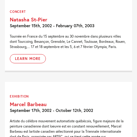
CONCERT
Natasha St-Pier
September 15th, 2002 - February 07th, 2003
Tournée en France du 15 septembre au 30 novembre dans plusieurs villes
dont Tourcoing, Besançon, Grenoble, Le Cannet, Toulouse, Bordeaux, Rouen,
Strasbourg,... 17 et 18 septembre et les 5, 6 et 7 février Olympia, Paris.
LEARN MORE
EXHIBITION
Marcel Barbeau
September 17th, 2002 - October 12th, 2002
Artiste du célèbre mouvement automatiste québécois, figure majeure de la
peinture canadienne dont loeuvre est en constant renouvellement, Marcel
Barbeau est lartiste canadien sélectionné pour la Triennale internationale
dart de Paris, organisée par ARTEC, qui se tient cette année sur...