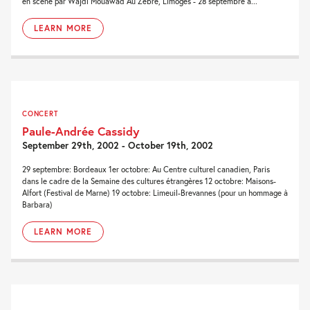
en scène par Wajdi Mouawad Au Zèbre, Limoges - 28 septembre à...
LEARN MORE
CONCERT
Paule-Andrée Cassidy
September 29th, 2002 - October 19th, 2002
29 septembre: Bordeaux 1er octobre: Au Centre culturel canadien, Paris
dans le cadre de la Semaine des cultures étrangères 12 octobre: Maisons-
Alfort (Festival de Marne) 19 octobre: Limeuil-Brevannes (pour un hommage à
Barbara)
LEARN MORE