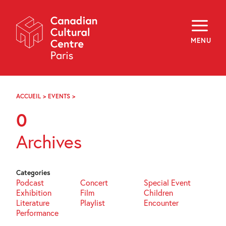
Skip
Navigation
About
Programming
MENU
Off-Site
Explore
Education
Newsletter
Archives
ACCUEIL
>
EVENTS
>
PAGE
Visit
17
0
f
i
y
Archives
FR
EN
Categories
Podcast
Concert
Special Event
Exhibition
Film
Children
Literature
Playlist
Encounter
Performance