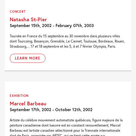
CONCERT
Natasha St-Pier
September 15th, 2002 - February 07th, 2003
Tournée en France du 15 septembre au 30 novembre dans plusieurs villes
dont Tourcoing, Besançon, Grenoble, Le Cannet, Toulouse, Bordeaux, Rouen,
Strasbourg,... 17 et 18 septembre et les 5, 6 et 7 février Olympia, Paris.
LEARN MORE
EXHIBITION
Marcel Barbeau
September 17th, 2002 - October 12th, 2002
Artiste du célèbre mouvement automatiste québécois, figure majeure de la
peinture canadienne dont loeuvre est en constant renouvellement, Marcel
Barbeau est lartiste canadien sélectionné pour la Triennale internationale
dart de Paris, organisée par ARTEC, qui se tient cette année sur...