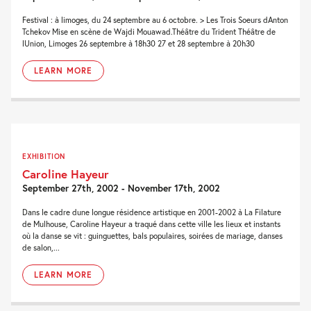
Festival : à limoges, du 24 septembre au 6 octobre. > Les Trois Soeurs dAnton
Tchekov Mise en scène de Wajdi Mouawad.Théâtre du Trident Théâtre de
lUnion, Limoges 26 septembre à 18h30 27 et 28 septembre à 20h30
LEARN MORE
EXHIBITION
Caroline Hayeur
September 27th, 2002 - November 17th, 2002
Dans le cadre dune longue résidence artistique en 2001-2002 à La Filature
de Mulhouse, Caroline Hayeur a traqué dans cette ville les lieux et instants
où la danse se vit : guinguettes, bals populaires, soirées de mariage, danses
de salon,...
LEARN MORE