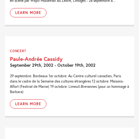
en scène par Wajdi Mouawad Au Zèbre, Limoges - 28 septembre à...
LEARN MORE
CONCERT
Paule-Andrée Cassidy
September 29th, 2002 - October 19th, 2002
29 septembre: Bordeaux 1er octobre: Au Centre culturel canadien, Paris
dans le cadre de la Semaine des cultures étrangères 12 octobre: Maisons-
Alfort (Festival de Marne) 19 octobre: Limeuil-Brevannes (pour un hommage à
Barbara)
LEARN MORE