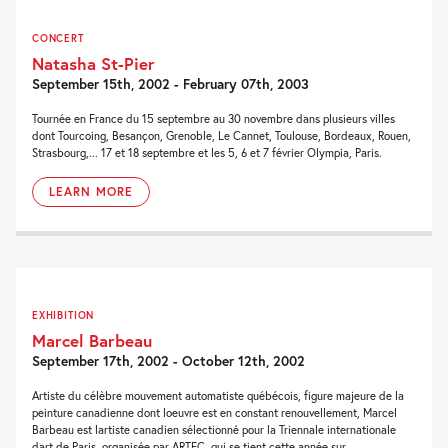
CONCERT
Natasha St-Pier
September 15th, 2002 - February 07th, 2003
Tournée en France du 15 septembre au 30 novembre dans plusieurs villes
dont Tourcoing, Besançon, Grenoble, Le Cannet, Toulouse, Bordeaux, Rouen,
Strasbourg,... 17 et 18 septembre et les 5, 6 et 7 février Olympia, Paris.
LEARN MORE
EXHIBITION
Marcel Barbeau
September 17th, 2002 - October 12th, 2002
Artiste du célèbre mouvement automatiste québécois, figure majeure de la
peinture canadienne dont loeuvre est en constant renouvellement, Marcel
Barbeau est lartiste canadien sélectionné pour la Triennale internationale
dart de Paris, organisée par ARTEC, qui se tient cette année sur...