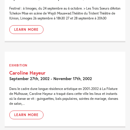
Festival : à limoges, du 24 septembre au 6 octobre. > Les Trois Soeurs dAnton
Tchekov Mise en scène de Wajdi Mouawad.Théâtre du Trident Théâtre de
lUnion, Limoges 26 septembre à 18h30 27 et 28 septembre à 20h30
LEARN MORE
EXHIBITION
Caroline Hayeur
September 27th, 2002 - November 17th, 2002
Dans le cadre dune longue résidence artistique en 2001-2002 à La Filature
de Mulhouse, Caroline Hayeur a traqué dans cette ville les lieux et instants
où la danse se vit : guinguettes, bals populaires, soirées de mariage, danses
de salon,...
LEARN MORE