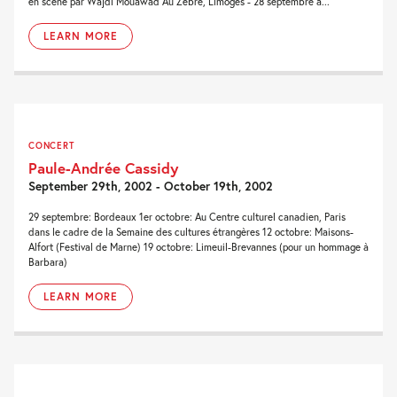
en scène par Wajdi Mouawad Au Zèbre, Limoges - 28 septembre à...
LEARN MORE
CONCERT
Paule-Andrée Cassidy
September 29th, 2002 - October 19th, 2002
29 septembre: Bordeaux 1er octobre: Au Centre culturel canadien, Paris
dans le cadre de la Semaine des cultures étrangères 12 octobre: Maisons-
Alfort (Festival de Marne) 19 octobre: Limeuil-Brevannes (pour un hommage à
Barbara)
LEARN MORE