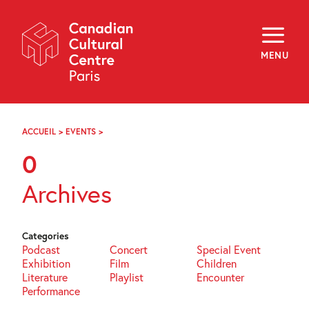
Skip
Navigation
About
Programming
MENU
Off-Site
Explore
Education
Newsletter
Archives
ACCUEIL
>
EVENTS
>
PAGE
Visit
17
0
f
i
y
Archives
FR
EN
Categories
Podcast
Concert
Special Event
Exhibition
Film
Children
Literature
Playlist
Encounter
Performance