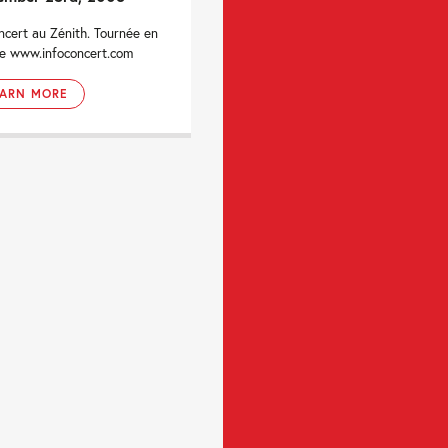
ncert au Zénith. Tournée en
e www.infoconcert.com
EARN MORE