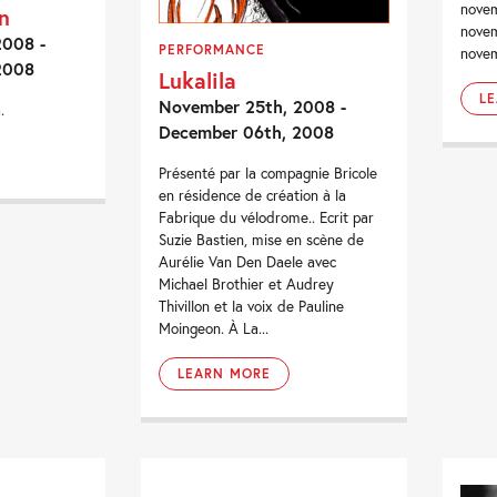
nove
n
novem
2008 -
PERFORMANCE
novem
2008
Lukalila
L
November 25th, 2008 -
.
December 06th, 2008
Présenté par la compagnie Bricole
en résidence de création à la
Fabrique du vélodrome.. Ecrit par
Suzie Bastien, mise en scène de
Aurélie Van Den Daele avec
Michael Brothier et Audrey
Thivillon et la voix de Pauline
Moingeon. À La...
LEARN MORE