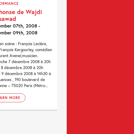
FORMANCE
honse de Wajdi
uawad
mber 07th, 2008 -
ember 09th, 2008
en scène : François Leclère,
François Kergourlay, comédien
urent Avenel,musicien.
nche 7 décembre 2008 à 20h
 8 décembre 2008 à 20h
 9 décembre 2008 à 14h30 à
uences , 190 boulevard de
nne – 75020 Paris (Métro...
EARN MORE