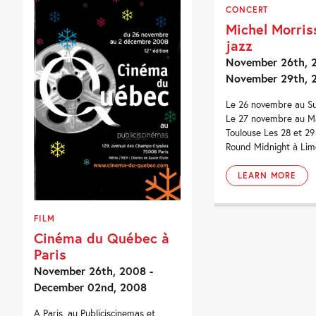
CONCERT
Michel Morris
jazz
November 26th, 
November 29th, 
Le 26 novembre au Su
Le 27 novembre au M
Toulouse Les 28 et 2
Round Midnight à Li
LEARN MORE
FILM
Cinéma du Québec à
Paris
November 26th, 2008 -
December 02nd, 2008
A Paris, au Publiciscinemas et