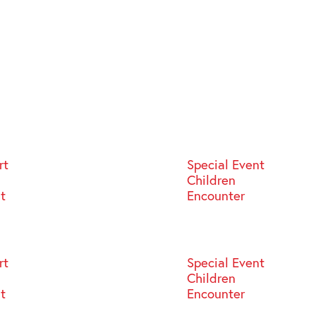
rt
Special Event
Children
st
Encounter
rt
Special Event
Children
st
Encounter