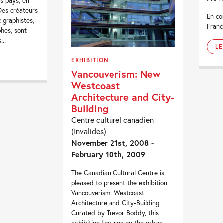
es pays, en
Des créateurs
En co
t graphistes,
Franc
hes, sont
...
L
EXHIBITION
Vancouverism: New
Westcoast
Architecture and City-
Building
Centre culturel canadien
(Invalides)
November 21st, 2008 -
February 10th, 2009
The Canadian Cultural Centre is
pleased to present the exhibition
Vancouverism: Westcoast
Architecture and City-Building.
Curated by Trevor Boddy, this
exhibition focuses on the urban