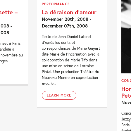
PERFORMANCE
sette –
La déraison d’amour
November 28th, 2008 -
2008 -
December 07th, 2008
2008
Texte de Jean-Daniel Lafond
d'après les écrits et
nset à Paris
correspondances de Marie Guyart
andala à
dite Marie de l'Incarnation avec la
9 novembre au
collaboration de Marie Tifo dans
moges
une mise en scène de Lorraine
Pintal. Une production Théâtre du
Nouveau Monde en coproduction
CON
avec le...
Ho
Pet
LEARN MORE
Nov
Conce
Jazzy
Paris
étein