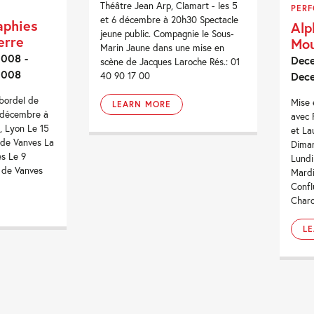
Théâtre Jean Arp, Clamart - les 5
PER
et 6 décembre à 20h30 Spectacle
aphies
Alp
jeune public. Compagnie le Sous-
erre
Mo
Marin Jaune dans une mise en
008 -
Dece
scène de Jacques Laroche Rés.: 01
2008
Dec
40 90 17 00
bordel de
Mise 
LEARN MORE
7 décembre à
avec 
, Lyon Le 15
et La
de Vanves La
Dima
s Le 9
Lundi
 de Vanves
Mardi
Confl
Charo
L