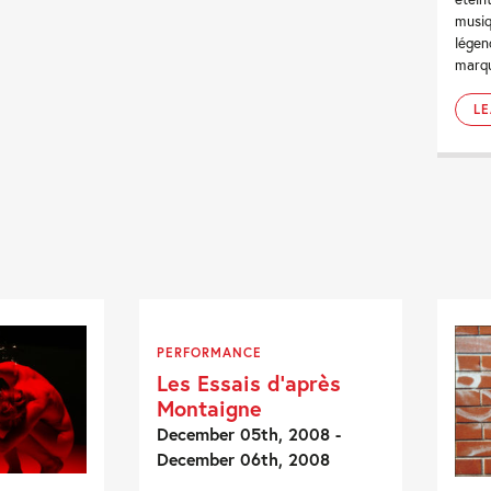
musiq
légen
marqu
L
PERFORMANCE
Les Essais d’après
Montaigne
December 05th, 2008 -
December 06th, 2008