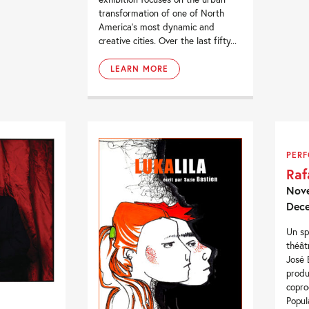
transformation of one of North
America’s most dynamic and
creative cities. Over the last fifty...
LEARN MORE
PER
Raf
Nove
Dec
Un sp
théât
José 
produ
copro
Popul