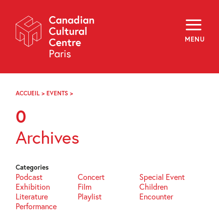
Skip
Navigation
About
Programming
MENU
Off-Site
Explore
Education
Newsletter
Archives
ACCUEIL
>
EVENTS
>
PAGE
Visit
60
0
f
i
y
Archives
FR
EN
Categories
Podcast
Concert
Special Event
Exhibition
Film
Children
Literature
Playlist
Encounter
Performance